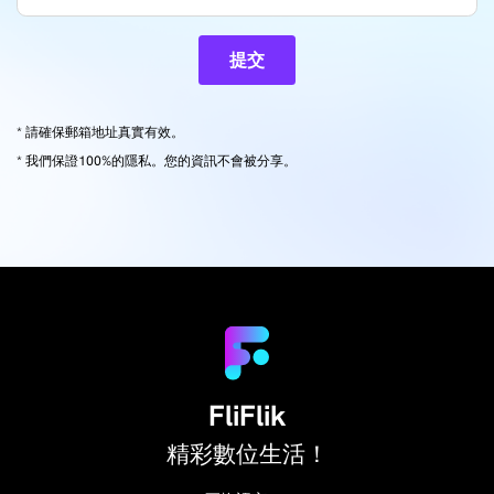
提交
* 請確保郵箱地址真實有效。
* 我們保證100%的隱私。您的資訊不會被分享。
FliFlik
精彩數位生活！
繁體中文