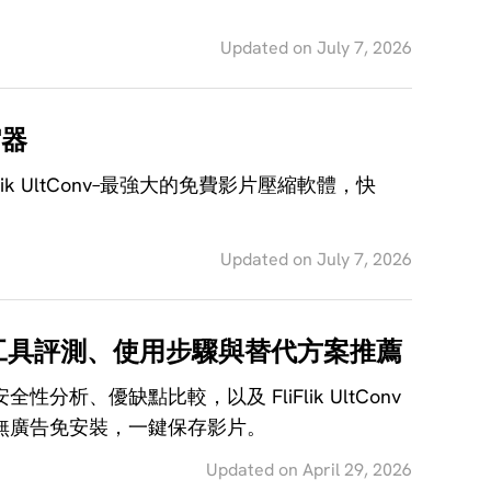
錄影
更
工具
Updated on July 7, 2026
新、
註冊
碼、
AI
退款
縮器
人
等。
聲
 UltConv–最強大的免費影片壓縮軟體，快
下
消
載
除
中
Updated on July 7, 2026
器
心
卡
軟體
免費
拉
 影片下載工具評測、使用步驟與替代方案推薦
下載
OK
試
安全性分析、優缺點比較，以及 FliFlik UltConv
製
用。
作
下載，無廣告免安裝，一鍵保存影片。
器
操
Updated on April 29, 2026
作