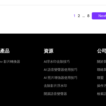
1
2
…
8
Nex
產品
資源
公
onv 影片轉換器
AI浮水印去除技巧
關於
AI 語音變聲器使用技巧
聯絡
AI 照片增強器使用技巧
聯盟
去除影片浮水印
操作
開源語音變聲器
檢索