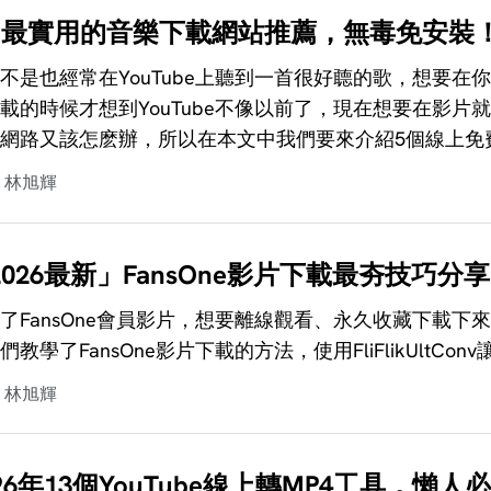
個最實用的音樂下載網站推薦，無毒免安裝
不是也經常在YouTube上聽到一首很好聼的歌，想要
載的時候才想到YouTube不像以前了，現在想要在影片就需要
網路又該怎麽辦，所以在本文中我們要來介紹5個線上免
林旭輝
2026最新」FansOne影片下載最夯技巧分享
了FansOne會員影片，想要離線觀看、永久收藏下載
們教學了FansOne影片下載的方法，使用FliFlikUltCon
林旭輝
026年13個YouTube線上轉MP4工具，懶