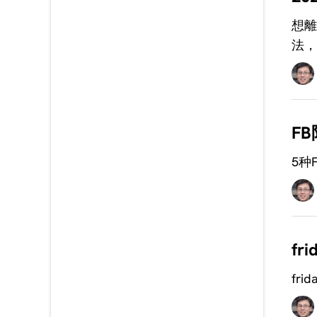
想離
法，
F
5种
f
fr