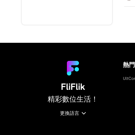
熱門
UltC
FliFlik
精彩數位生活！
更換語言