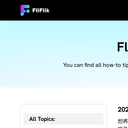
F
You can find all how-to ti
2
All Topics:
想將