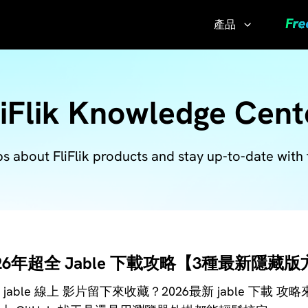
產品
影片
壓縮
liFlik Knowledge Cent
器
高品質
ps about FliFlik products and stay up-to-date with 
無損壓
縮影片
UltConv
影片轉
換器
026年超全 Jable 下載攻略【3種最新隱藏
一鍵即時
 jable 線上 影片留下來收藏？2026最新 jable 下載 
轉換影片
和音訊