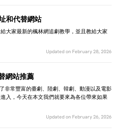
阿
指
卡
南
貝
址和代替網站
行
拉
動
會給大家最新的楓林網追劇教學，並且教給大家
提
裝
取
置/
器
電
Updated on February 28, 2026
腦
解
決
代替網站推薦
方
案
供了非常豐富的臺劇、陸劇、韓劇、動漫以及電影
法進入，今天在本文我們就要來為各位帶來如果
Updated on February 26, 2026