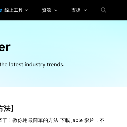
線上工具
資源
支援
YouTube指南
2026年13個YouTube
YouTube
聯
Youtube 音樂下載免
Thumbnail
絡
er
OF影片指南
Grabber
我
5種YouTube背景播放
們
Youtube 私人影片下
在線影片資訊
咨
YouTube 重複播放教學
YouTube
the latest industry trends.
詢、
6招教你輕鬆修復Youtu
Transcript
反
社媒影片指南
饋、
支援
Sora
等。
Watermark
支
Remover
版方法】
援
免費
中
攻略來了！教你用最簡單的方法 下載 jable 影片，不
螢幕
心