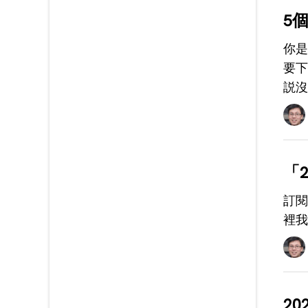
5
你是
要下
説沒
「
訂閱
裡我
2