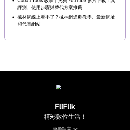
Cobalt Tools 教學｜免費 YouTube 影片下載工具
評測、使用步驟與替代方案推薦
楓林網線上看不了？楓林網追劇教學、最新網址
和代替網站
FliFlik
精彩數位生活！
繁體中文
更換語言