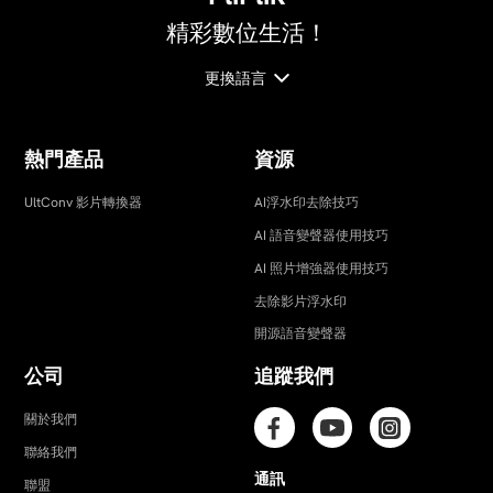
精彩數位生活！
繁體中文
更換語言
熱門產品
資源
UltConv 影片轉換器
AI浮水印去除技巧
AI 語音變聲器使用技巧
AI 照片增強器使用技巧
去除影片浮水印
開源語音變聲器
公司
追蹤我們
關於我們
聯絡我們
通訊
聯盟