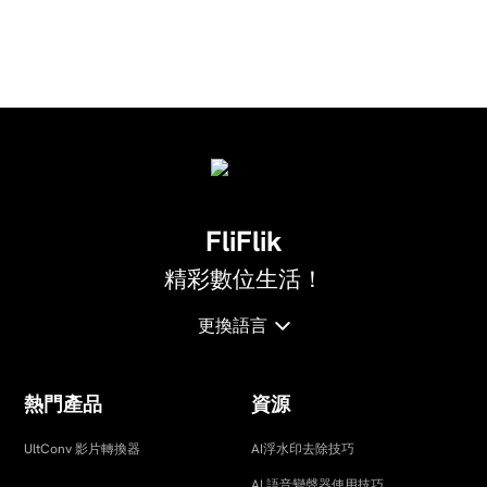
FliFlik
精彩數位生活！
繁體中文
更換語言
熱門產品
資源
UltConv 影片轉換器
AI浮水印去除技巧
AI 語音變聲器使用技巧